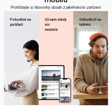
mobilu
Prohlížejte si libovolný obsah z jakéhokoliv zařízení.
Pohodlně na
Už vám nikdy
Odkudkoli na
počítači
nic
tabletu
neuteče