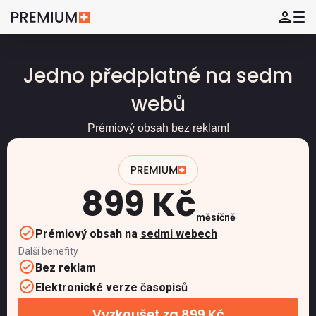
Jedno předplatné na sedm
webů
Prémiový obsah bez reklam!
899 Kč
měsíčně
Prémiový obsah na
sedmi webech
Další benefity
Bez reklam
Elektronické verze časopisů
Vyzkoušet za 899 Kč