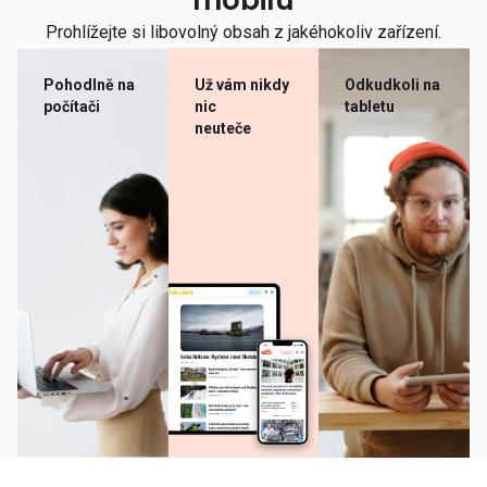
mobilu
Prohlížejte si libovolný obsah z jakéhokoliv zařízení.
Pohodlně na
Už vám nikdy
Odkudkoli na
počítači
nic
tabletu
neuteče