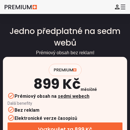
Jedno předplatné na sedm
webů
Prémiový obsah bez reklam!
899 Kč
měsíčně
Prémiový obsah na
sedmi webech
Další benefity
Bez reklam
Elektronické verze časopisů
Vyzkoušet za 899 Kč