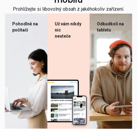
mobilu
Prohlížejte si libovolný obsah z jakéhokoliv zařízení.
Pohodlně na
Už vám nikdy
Odkudkoli na
počítači
nic
tabletu
neuteče