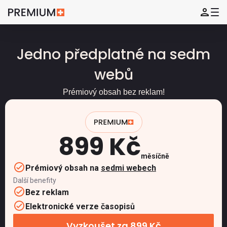
Jedno předplatné na sedm
webů
Prémiový obsah bez reklam!
899 Kč
měsíčně
Prémiový obsah na
sedmi webech
Další benefity
Bez reklam
Elektronické verze časopisů
Vyzkoušet za 899 Kč