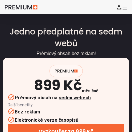
Jedno předplatné na sedm
webů
Prémiový obsah bez reklam!
899 Kč
měsíčně
Prémiový obsah na
sedmi webech
Další benefity
Bez reklam
Elektronické verze časopisů
Vyzkoušet za 899 Kč