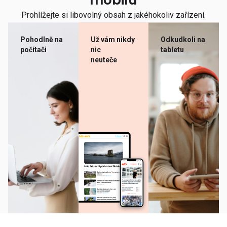
mobilu
Prohlížejte si libovolný obsah z jakéhokoliv zařízení.
Pohodlně na
Už vám nikdy
Odkudkoli na
počítači
nic
tabletu
neuteče