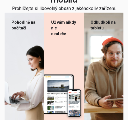
mobilu
Prohlížejte si libovolný obsah z jakéhokoliv zařízení.
Pohodlně na
Už vám nikdy
Odkudkoli na
počítači
nic
tabletu
neuteče