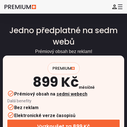
Jedno předplatné na sedm
webů
Prémiový obsah bez reklam!
899 Kč
měsíčně
Prémiový obsah na
sedmi webech
Další benefity
Bez reklam
Elektronické verze časopisů
Vyzkoušet za 899 Kč