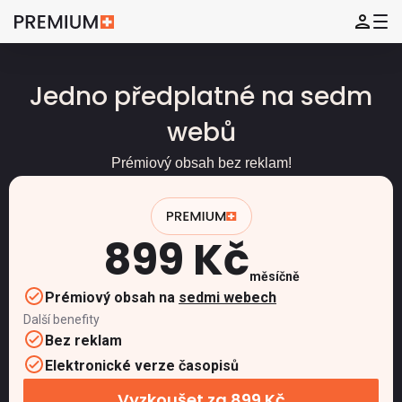
Jedno předplatné na sedm
webů
Prémiový obsah bez reklam!
899 Kč
měsíčně
Prémiový obsah na
sedmi webech
Další benefity
Bez reklam
Elektronické verze časopisů
Vyzkoušet za 899 Kč