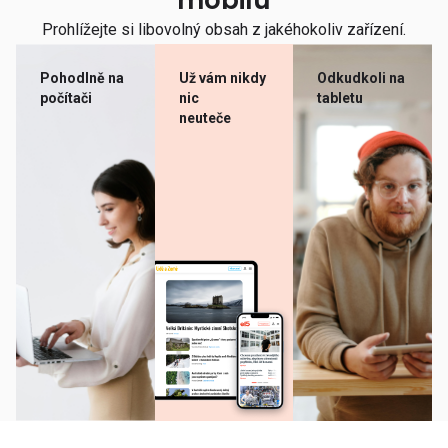
mobilu
Prohlížejte si libovolný obsah z jakéhokoliv zařízení.
Pohodlně na
Už vám nikdy
Odkudkoli na
počítači
nic
tabletu
neuteče