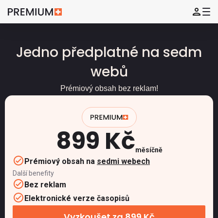
Jedno předplatné na sedm
webů
Prémiový obsah bez reklam!
899 Kč
měsíčně
Prémiový obsah na
sedmi webech
Další benefity
Bez reklam
Elektronické verze časopisů
Vyzkoušet za 899 Kč