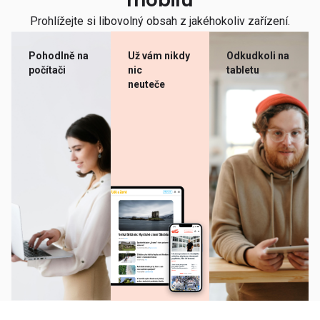
mobilu
Prohlížejte si libovolný obsah z jakéhokoliv zařízení.
Pohodlně na
Už vám nikdy
Odkudkoli na
počítači
nic
tabletu
neuteče