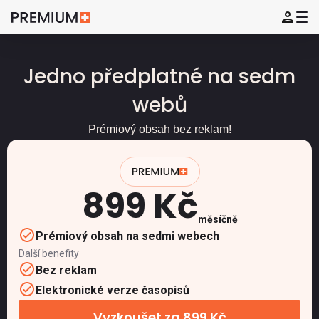
Jedno předplatné na sedm
webů
Prémiový obsah bez reklam!
899 Kč
měsíčně
Prémiový obsah na
sedmi webech
Další benefity
Bez reklam
Elektronické verze časopisů
Vyzkoušet za 899 Kč