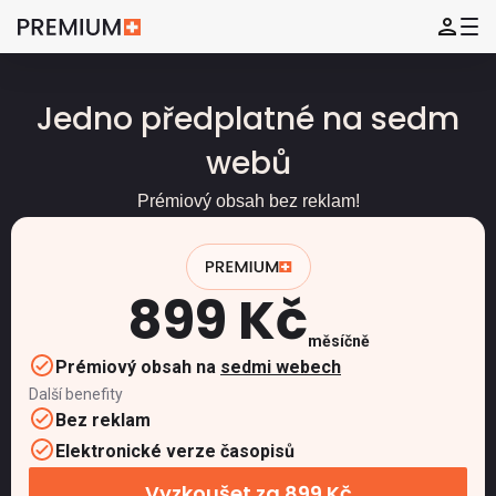
Jedno předplatné na sedm
webů
Prémiový obsah bez reklam!
899 Kč
měsíčně
Prémiový obsah na
sedmi webech
Další benefity
Bez reklam
Elektronické verze časopisů
Vyzkoušet za 899 Kč