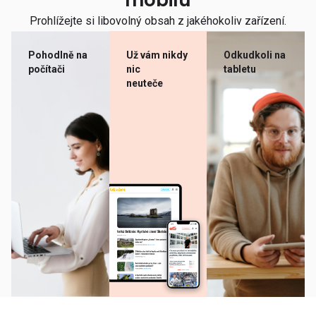
mobilu
Prohlížejte si libovolný obsah z jakéhokoliv zařízení.
Pohodlně na
Už vám nikdy
Odkudkoli na
počítači
nic
tabletu
neuteče