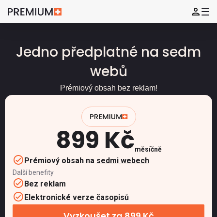
Jedno předplatné na sedm
webů
Prémiový obsah bez reklam!
899 Kč
měsíčně
Prémiový obsah na
sedmi webech
Další benefity
Bez reklam
Elektronické verze časopisů
Vyzkoušet za 899 Kč