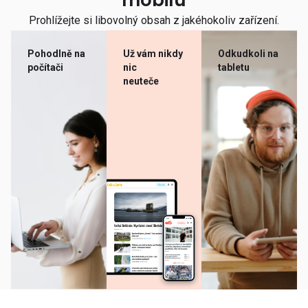
mobilu
Prohlížejte si libovolný obsah z jakéhokoliv zařízení.
Pohodlně na
Už vám nikdy
Odkudkoli na
počítači
nic
tabletu
neuteče