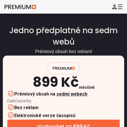
Jedno předplatné na sedm
webů
Prémiový obsah bez reklam!
899 Kč
měsíčně
Prémiový obsah na
sedmi webech
Další benefity
Bez reklam
Elektronické verze časopisů
Vyzkoušet za 899 Kč