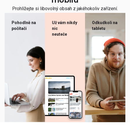
mobilu
Prohlížejte si libovolný obsah z jakéhokoliv zařízení.
Pohodlně na
Už vám nikdy
Odkudkoli na
počítači
nic
tabletu
neuteče