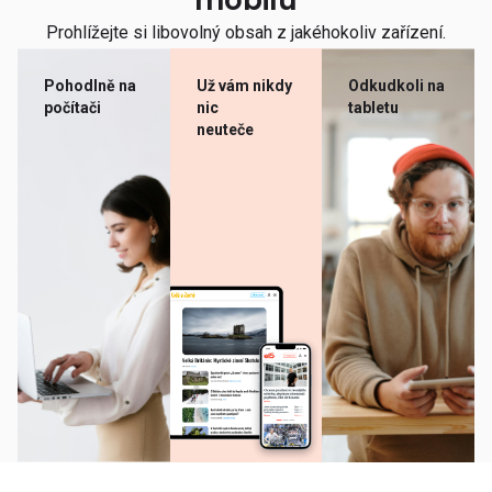
mobilu
Prohlížejte si libovolný obsah z jakéhokoliv zařízení.
Pohodlně na
Už vám nikdy
Odkudkoli na
počítači
nic
tabletu
neuteče