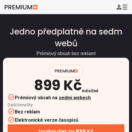
Jedno předplatné na sedm
webů
Prémiový obsah bez reklam!
899 Kč
měsíčně
Prémiový obsah na
sedmi webech
Další benefity
Bez reklam
Elektronické verze časopisů
Vyzkoušet za 899 Kč