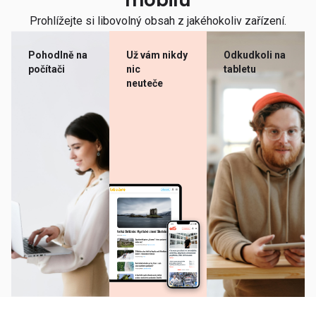
mobilu
Prohlížejte si libovolný obsah z jakéhokoliv zařízení.
Pohodlně na
Už vám nikdy
Odkudkoli na
počítači
nic
tabletu
neuteče