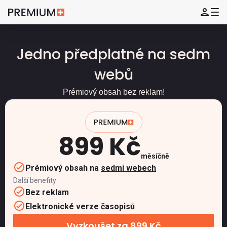
Jedno předplatné na sedm
webů
Prémiový obsah bez reklam!
899 Kč
měsíčně
Prémiový obsah na
sedmi webech
Další benefity
Bez reklam
Elektronické verze časopisů
Vyzkoušet za 899 Kč