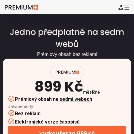
Jedno předplatné na sedm
webů
Prémiový obsah bez reklam!
899 Kč
měsíčně
Prémiový obsah na
sedmi webech
Další benefity
Bez reklam
Elektronické verze časopisů
Vyzkoušet za 899 Kč