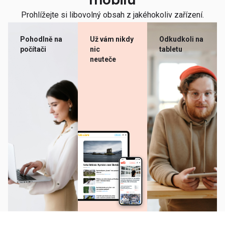
mobilu
Prohlížejte si libovolný obsah z jakéhokoliv zařízení.
Pohodlně na
Už vám nikdy
Odkudkoli na
počítači
nic
tabletu
neuteče