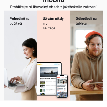
mobilu
Prohlížejte si libovolný obsah z jakéhokoliv zařízení.
Pohodlně na
Už vám nikdy
Odkudkoli na
počítači
nic
tabletu
neuteče