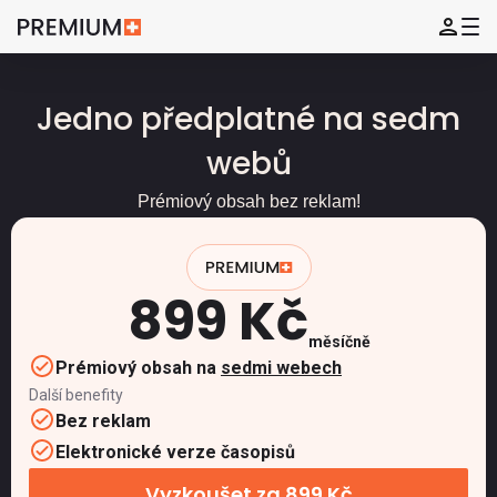
Jedno předplatné na sedm
webů
Prémiový obsah bez reklam!
899 Kč
měsíčně
Prémiový obsah na
sedmi webech
Další benefity
Bez reklam
Elektronické verze časopisů
Vyzkoušet za 899 Kč