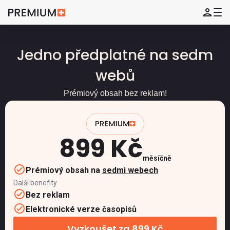
Jedno předplatné na sedm
webů
Prémiový obsah bez reklam!
899 Kč
měsíčně
Prémiový obsah na
sedmi webech
Další benefity
Bez reklam
Elektronické verze časopisů
Vyzkoušet za 899 Kč