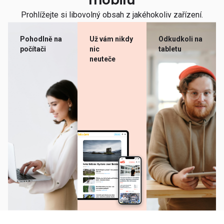
mobilu
Prohlížejte si libovolný obsah z jakéhokoliv zařízení.
Pohodlně na
Už vám nikdy
Odkudkoli na
počítači
nic
tabletu
neuteče