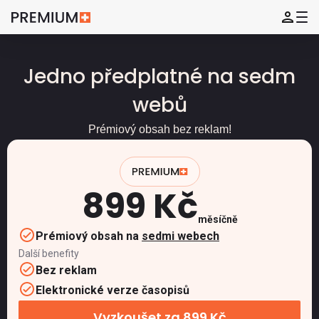
Jedno předplatné na sedm
webů
Prémiový obsah bez reklam!
899 Kč
měsíčně
Prémiový obsah na
sedmi webech
Další benefity
Bez reklam
Elektronické verze časopisů
Vyzkoušet za 899 Kč