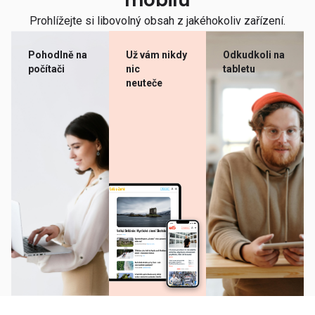
mobilu
Prohlížejte si libovolný obsah z jakéhokoliv zařízení.
Pohodlně na
Už vám nikdy
Odkudkoli na
počítači
nic
tabletu
neuteče