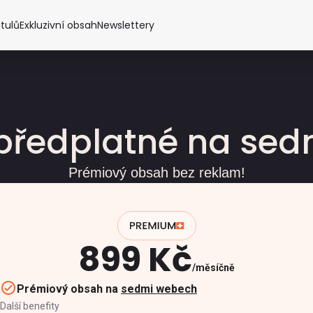
itulů
Exkluzivní obsah
Newslettery
předplatné na se
Prémiový obsah bez reklam!
899 Kč
měsíčně
Prémiový obsah na
sedmi webech
Další benefity