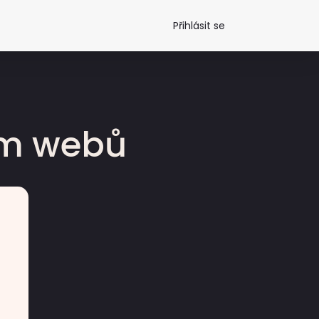
Přihlásit se
dm webů