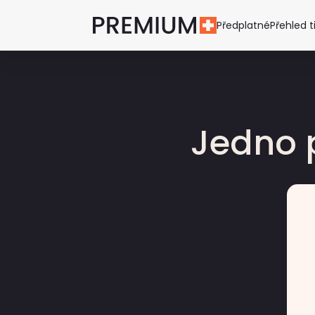
Předplatné
Přehled t
Jedno 