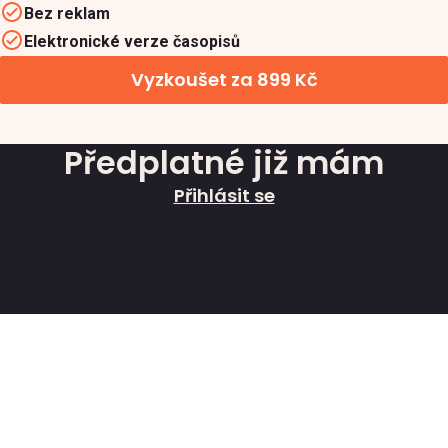
Bez reklam
Elektronické verze časopisů
Vyzkoušet za 899 Kč
Předplatné již mám
Přihlásit se