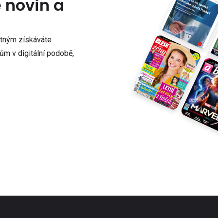
e novin a
atným získáváte
m v digitální podobě,