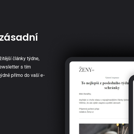
zásadní
žitější články týdne,
ewsletter s tím
týdně přímo do vaší e-