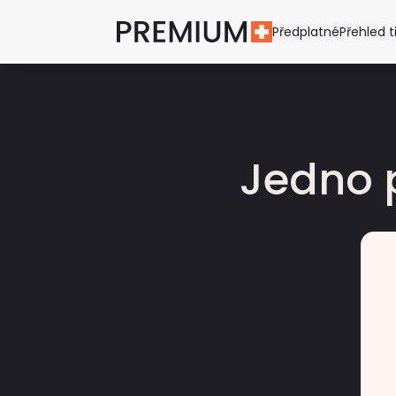
Předplatné
Přehled t
Jedno 