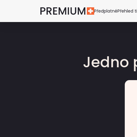
Předplatné
Přehled t
Jedno 