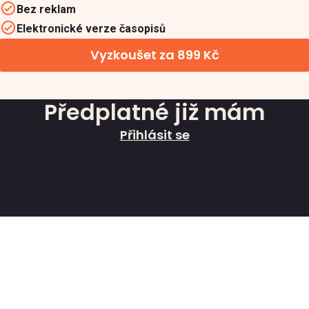
Bez reklam
Elektronické verze časopisů
Vyzkoušet za 899 Kč
Předplatné již mám
Přihlásit se