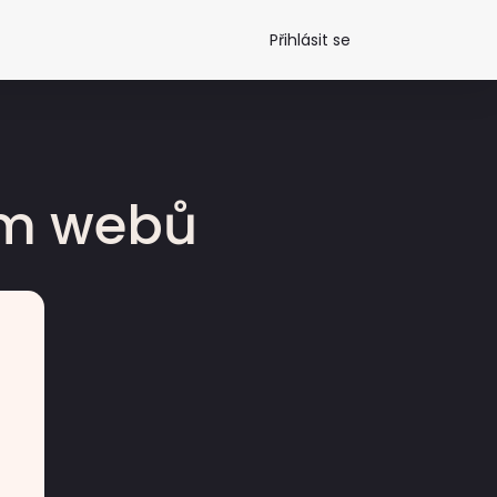
Přihlásit se
dm webů