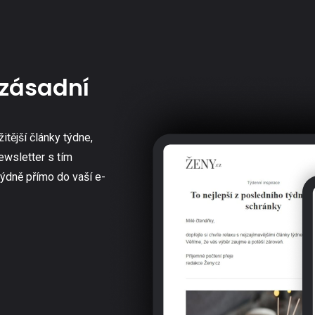
zásadní
žitější články týdne,
ewsletter s tím
týdně přímo do vaší e-