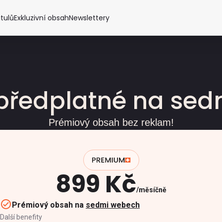
itulů
Exkluzivní obsah
Newslettery
předplatné na se
Prémiový obsah bez reklam!
899 Kč
měsíčně
Prémiový obsah na
sedmi webech
Další benefity