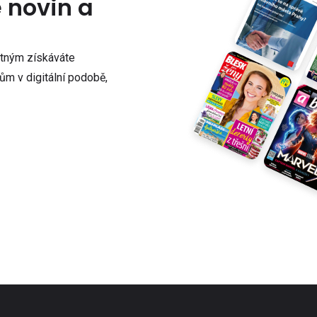
e novin a
atným získáváte
m v digitální podobě,