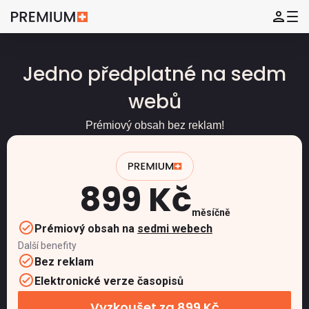
Jedno předplatné na sedm
webů
Prémiový obsah bez reklam!
899 Kč
měsíčně
Prémiový obsah na
sedmi webech
Další benefity
Bez reklam
Elektronické verze časopisů
Vyzkoušet za 899 Kč