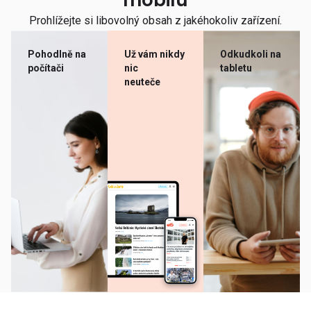
mobilu
Prohlížejte si libovolný obsah z jakéhokoliv zařízení.
Pohodlně na
Už vám nikdy
Odkudkoli na
počítači
nic
tabletu
neuteče