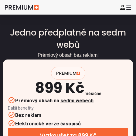
Jedno předplatné na sedm
webů
Prémiový obsah bez reklam!
899 Kč
měsíčně
Prémiový obsah na
sedmi webech
Další benefity
Bez reklam
Elektronické verze časopisů
Vyzkoušet za 899 Kč