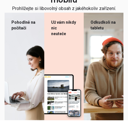
mobilu
Prohlížejte si libovolný obsah z jakéhokoliv zařízení.
Pohodlně na
Už vám nikdy
Odkudkoli na
počítači
nic
tabletu
neuteče