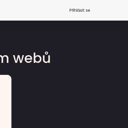
Přihlásit se
dm webů