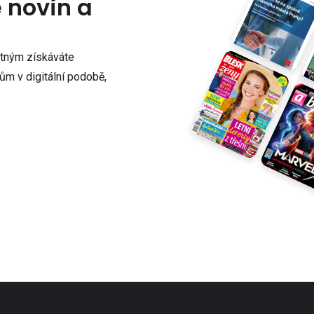
e novin a
atným získáváte
m v digitální podobě,