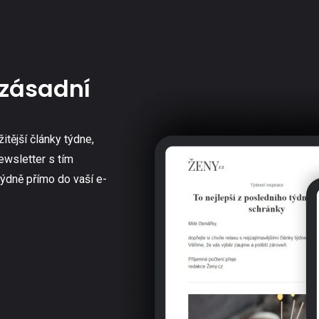
zásadní
žitější články týdne,
ewsletter s tím
týdně přímo do vaší e-