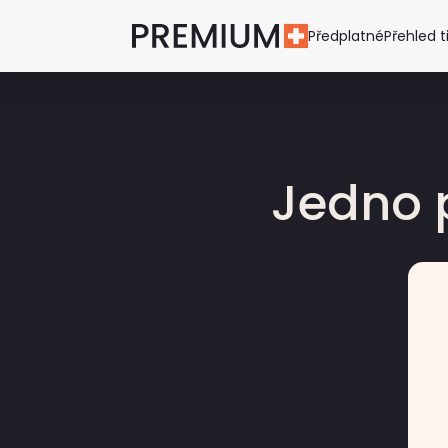
Předplatné
Přehled t
Jedno 