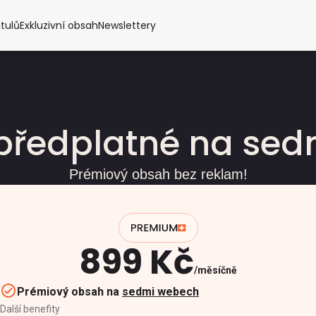
itulů
Exkluzivní obsah
Newslettery
předplatné na se
Prémiový obsah bez reklam!
899 Kč
měsíčně
Prémiový obsah na
sedmi webech
Další benefity