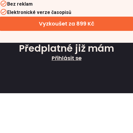
Bez reklam
Elektronické verze časopisů
Vyzkoušet za 899 Kč
Předplatné již mám
Přihlásit se