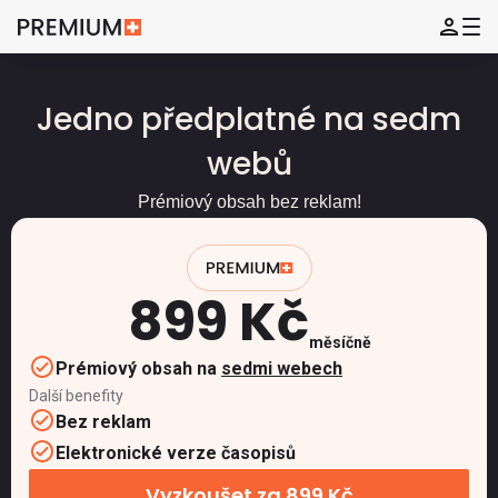
Jedno předplatné na sedm
webů
Prémiový obsah bez reklam!
899 Kč
měsíčně
Prémiový obsah na
sedmi webech
Další benefity
Bez reklam
Elektronické verze časopisů
Vyzkoušet za 899 Kč