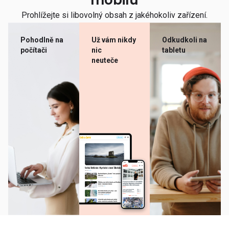
mobilu
Prohlížejte si libovolný obsah z jakéhokoliv zařízení.
Pohodlně na
Už vám nikdy
Odkudkoli na
počítači
nic
tabletu
neuteče