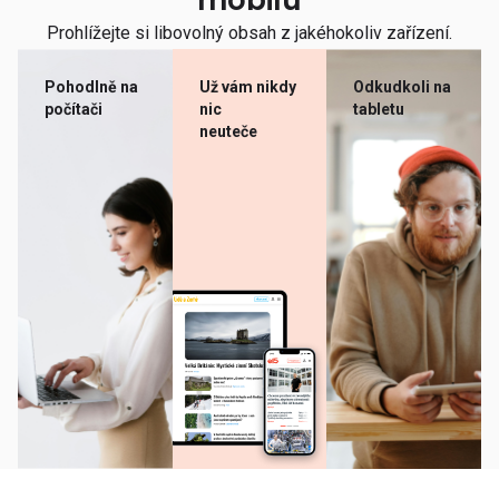
mobilu
Prohlížejte si libovolný obsah z jakéhokoliv zařízení.
Pohodlně na
Už vám nikdy
Odkudkoli na
počítači
nic
tabletu
neuteče