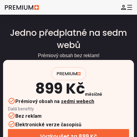
Jedno předplatné na sedm
webů
Prémiový obsah bez reklam!
899 Kč
měsíčně
Prémiový obsah na
sedmi webech
Další benefity
Bez reklam
Elektronické verze časopisů
Vyzkoušet za 899 Kč