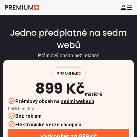
Jedno předplatné na sedm
webů
Prémiový obsah bez reklam!
899 Kč
měsíčně
Prémiový obsah na
sedmi webech
Další benefity
Bez reklam
Elektronické verze časopisů
Vyzkoušet za 899 Kč