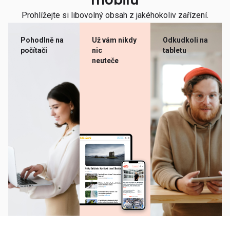
mobilu
Prohlížejte si libovolný obsah z jakéhokoliv zařízení.
Pohodlně na
Už vám nikdy
Odkudkoli na
počítači
nic
tabletu
neuteče