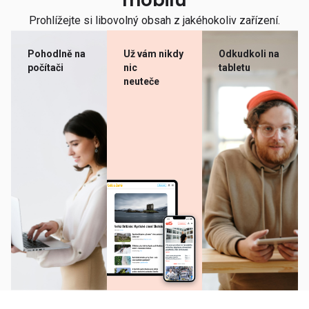
mobilu
Prohlížejte si libovolný obsah z jakéhokoliv zařízení.
Pohodlně na
Už vám nikdy
Odkudkoli na
počítači
nic
tabletu
neuteče