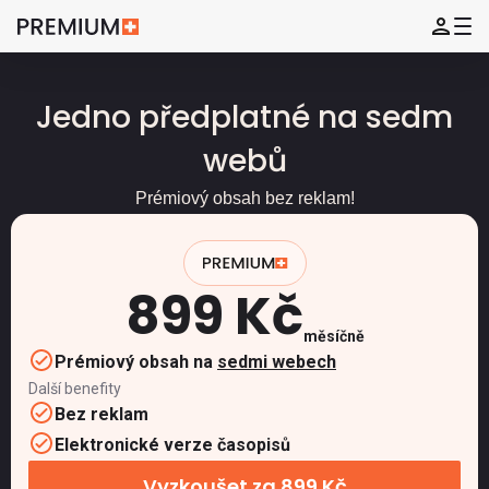
Jedno předplatné na sedm
webů
Prémiový obsah bez reklam!
899 Kč
měsíčně
Prémiový obsah na
sedmi webech
Další benefity
Bez reklam
Elektronické verze časopisů
Vyzkoušet za 899 Kč