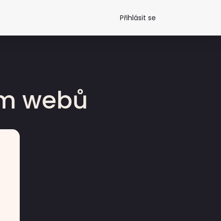
Přihlásit se
dm webů