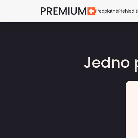
Předplatné
Přehled t
Jedno 