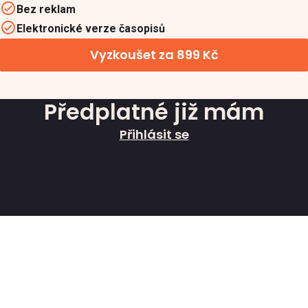
Bez reklam
Elektronické verze časopisů
Vyzkoušet za 899 Kč
Předplatné již mám
Přihlásit se