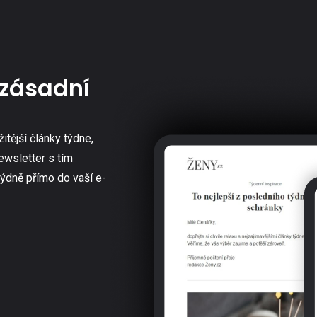
zásadní
žitější články týdne,
ewsletter s tím
týdně přímo do vaší e-