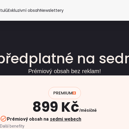
itulů
Exkluzivní obsah
Newslettery
předplatné na se
Prémiový obsah bez reklam!
899 Kč
měsíčně
Prémiový obsah na
sedmi webech
Další benefity