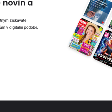
e novin a
atným získáváte
m v digitální podobě,