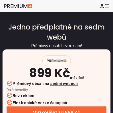
Jedno předplatné na sedm
webů
Prémiový obsah bez reklam!
899 Kč
měsíčně
Prémiový obsah na
sedmi webech
Další benefity
Bez reklam
Elektronické verze časopisů
Vyzkoušet za 899 Kč