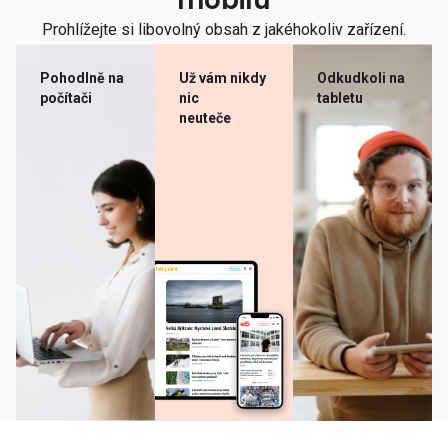
mobilu
Prohlížejte si libovolný obsah z jakéhokoliv zařízení.
Pohodlně na
Už vám nikdy
Odkudkoli na
počítači
nic
tabletu
neuteče