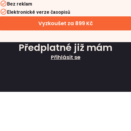
Bez reklam
Elektronické verze časopisů
Vyzkoušet za 899 Kč
Předplatné již mám
Přihlásit se