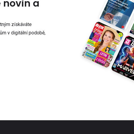
e novin a
atným získáváte
m v digitální podobě,