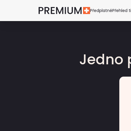
Předplatné
Přehled t
Jedno 