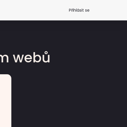
Přihlásit se
dm webů