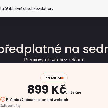
itulů
Exkluzivní obsah
Newslettery
předplatné na se
Prémiový obsah bez reklam!
899 Kč
měsíčně
Prémiový obsah na
sedmi webech
Další benefity