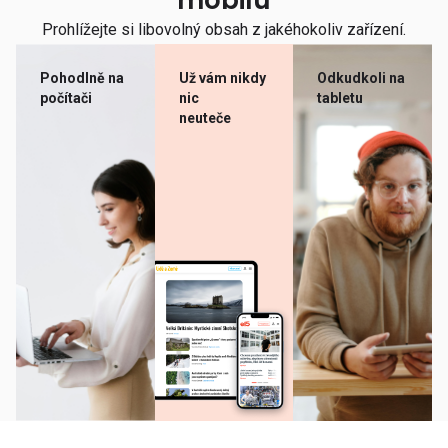
mobilu
Prohlížejte si libovolný obsah z jakéhokoliv zařízení.
Pohodlně na
Už vám nikdy
Odkudkoli na
počítači
nic
tabletu
neuteče