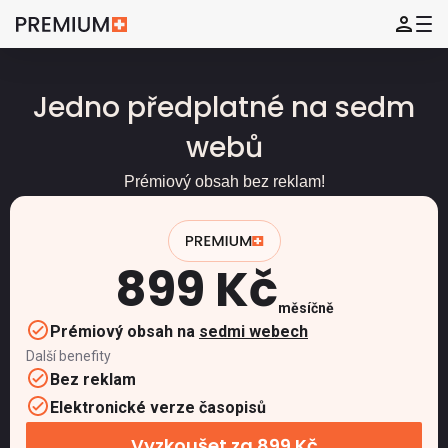
Jedno předplatné na sedm
webů
Prémiový obsah bez reklam!
899 Kč
měsíčně
Prémiový obsah na
sedmi webech
Další benefity
Bez reklam
Elektronické verze časopisů
Vyzkoušet za 899 Kč