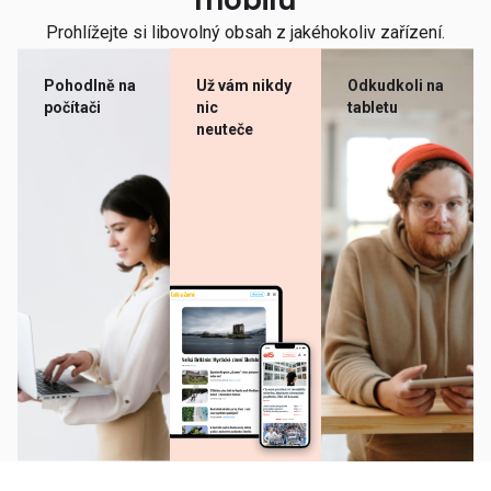
mobilu
Prohlížejte si libovolný obsah z jakéhokoliv zařízení.
Pohodlně na
Už vám nikdy
Odkudkoli na
počítači
nic
tabletu
neuteče