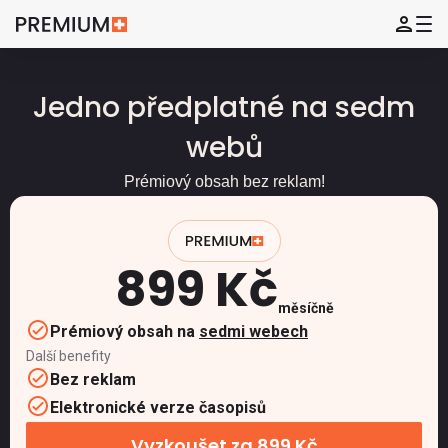
Jedno předplatné na sedm
webů
Prémiový obsah bez reklam!
899 Kč
měsíčně
Prémiový obsah na
sedmi webech
Další benefity
Bez reklam
Elektronické verze časopisů
Vyzkoušet za 899 Kč