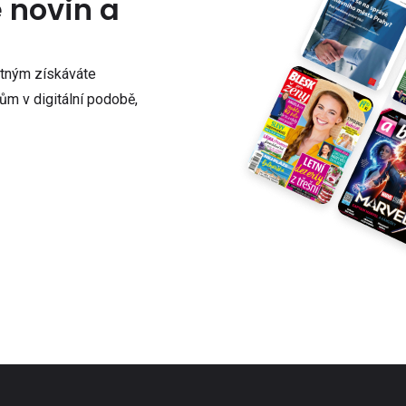
e novin a
atným získáváte
m v digitální podobě,