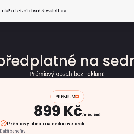
itulů
Exkluzivní obsah
Newslettery
předplatné na se
Prémiový obsah bez reklam!
899 Kč
měsíčně
Prémiový obsah na
sedmi webech
Další benefity