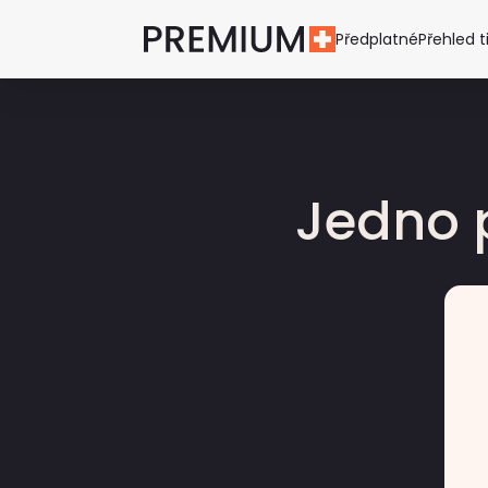
Předplatné
Přehled t
Jedno 