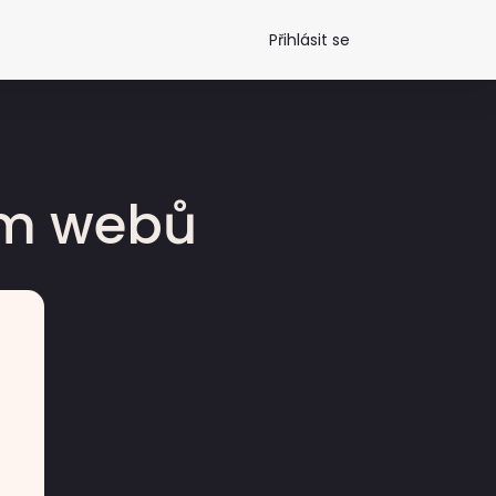
Přihlásit se
dm webů