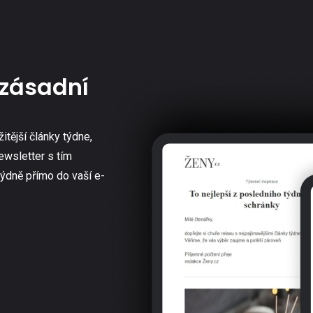
zásadní
žitější články týdne,
ewsletter s tím
týdně přímo do vaší e-