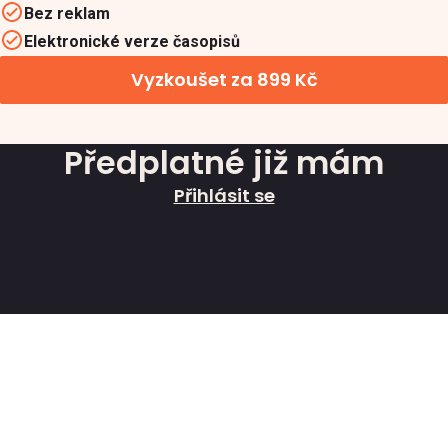
Bez reklam
Elektronické verze časopisů
Vyzkoušet za 899 Kč
Předplatné již mám
Přihlásit se