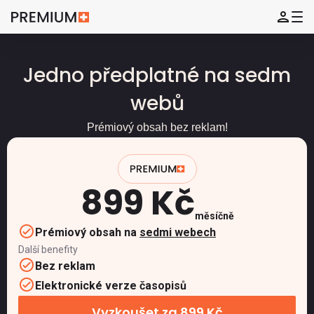
Jedno předplatné na sedm
webů
Prémiový obsah bez reklam!
899 Kč
měsíčně
Prémiový obsah na
sedmi webech
Další benefity
Bez reklam
Elektronické verze časopisů
Vyzkoušet za 899 Kč