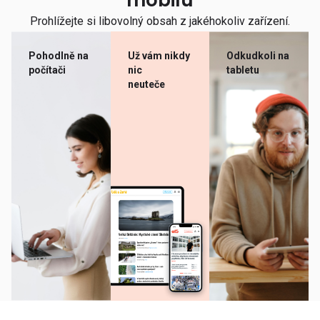
mobilu
Prohlížejte si libovolný obsah z jakéhokoliv zařízení.
Pohodlně na
Už vám nikdy
Odkudkoli na
počítači
nic
tabletu
neuteče