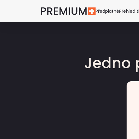
Předplatné
Přehled t
Jedno 