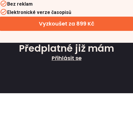
Bez reklam
Elektronické verze časopisů
Vyzkoušet za 899 Kč
Předplatné již mám
Přihlásit se