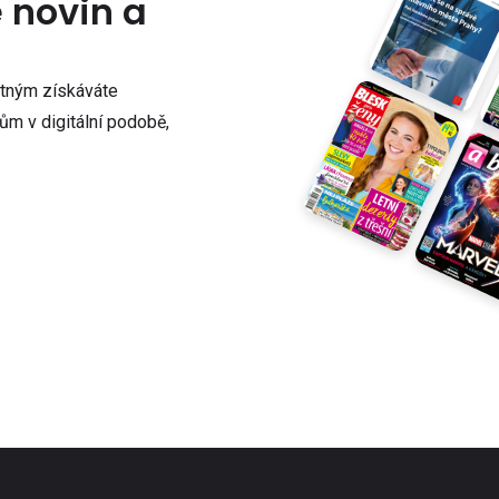
e novin a
atným získáváte
m v digitální podobě,