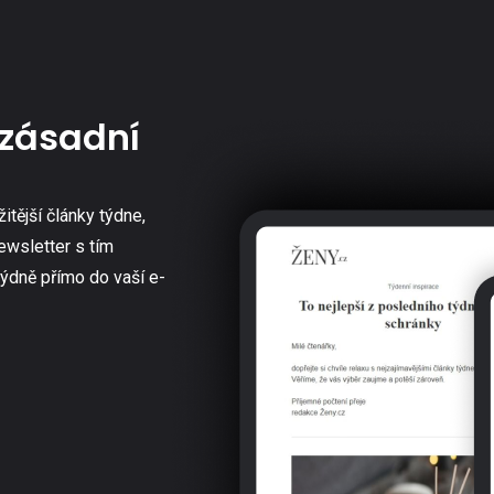
zásadní
žitější články týdne,
ewsletter s tím
týdně přímo do vaší e-