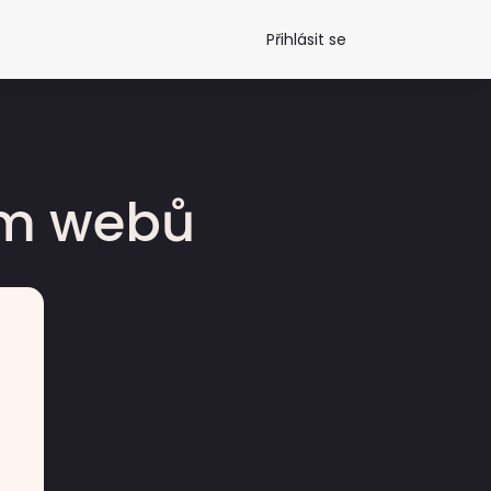
Přihlásit se
dm webů