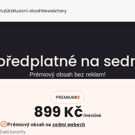
itulů
Exkluzivní obsah
Newslettery
předplatné na se
Prémiový obsah bez reklam!
899 Kč
měsíčně
Prémiový obsah na
sedmi webech
Další benefity