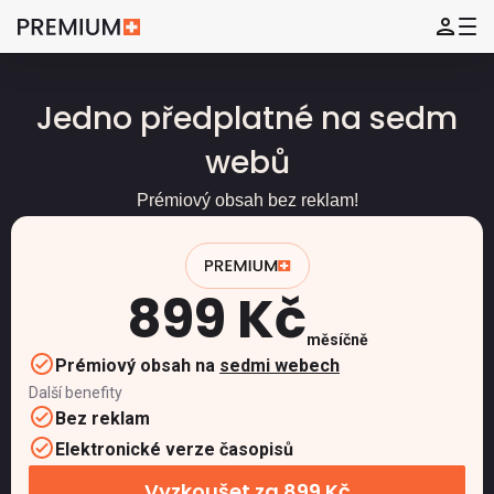
Jedno předplatné na sedm
webů
Prémiový obsah bez reklam!
899 Kč
měsíčně
Prémiový obsah na
sedmi webech
Další benefity
Bez reklam
Elektronické verze časopisů
Vyzkoušet za 899 Kč