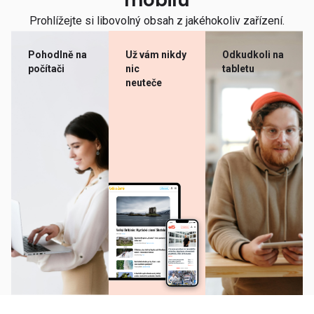
mobilu
Prohlížejte si libovolný obsah z jakéhokoliv zařízení.
Pohodlně na
Už vám nikdy
Odkudkoli na
počítači
nic
tabletu
neuteče