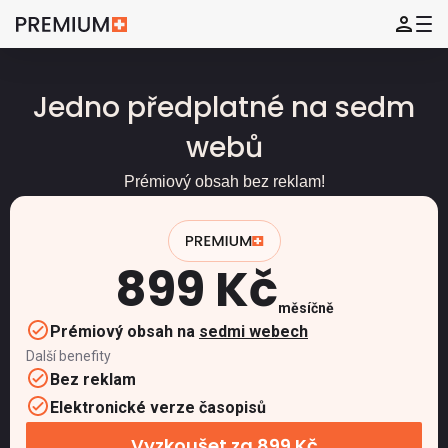
Jedno předplatné na sedm
webů
Prémiový obsah bez reklam!
899 Kč
měsíčně
Prémiový obsah na
sedmi webech
Další benefity
Bez reklam
Elektronické verze časopisů
Vyzkoušet za 899 Kč