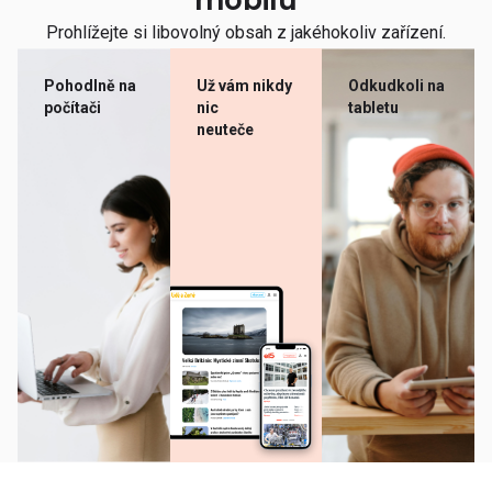
mobilu
Prohlížejte si libovolný obsah z jakéhokoliv zařízení.
Pohodlně na
Už vám nikdy
Odkudkoli na
počítači
nic
tabletu
neuteče