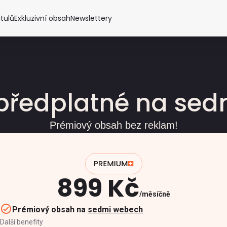
itulů
Exkluzivní obsah
Newslettery
předplatné na se
Prémiový obsah bez reklam!
899 Kč
měsíčně
Prémiový obsah na
sedmi webech
Další benefity