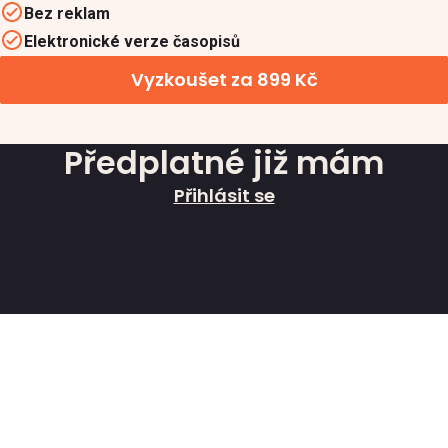
Bez reklam
Elektronické verze časopisů
Vyzkoušet za 899 Kč
Předplatné již mám
Přihlásit se