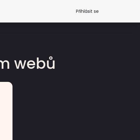
Přihlásit se
dm webů