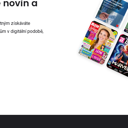
e novin a
atným získáváte
m v digitální podobě,