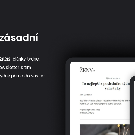
zásadní
žitější články týdne,
ewsletter s tím
týdně přímo do vaší e-