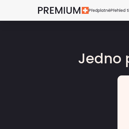
Předplatné
Přehled t
Jedno 