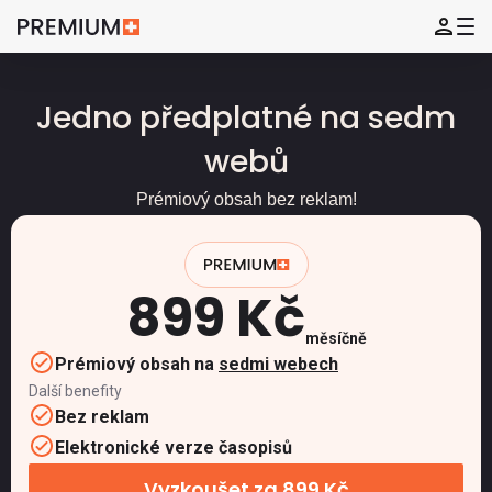
Jedno předplatné na sedm
webů
Prémiový obsah bez reklam!
899 Kč
měsíčně
Prémiový obsah na
sedmi webech
Další benefity
Bez reklam
Elektronické verze časopisů
Vyzkoušet za 899 Kč