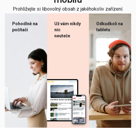
mobilu
Prohlížejte si libovolný obsah z jakéhokoliv zařízení.
Pohodlně na
Už vám nikdy
Odkudkoli na
počítači
nic
tabletu
neuteče