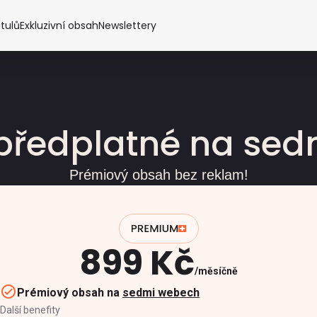
itulů
Exkluzivní obsah
Newslettery
předplatné na se
Prémiový obsah bez reklam!
899 Kč
měsíčně
Prémiový obsah na
sedmi webech
Další benefity