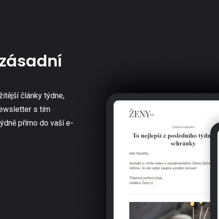
zásadní
žitější články týdne,
ewsletter s tím
týdně přímo do vaší e-