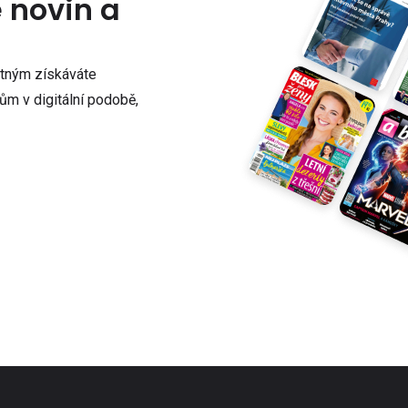
e novin a
atným získáváte
m v digitální podobě,