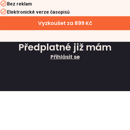
Bez reklam
Elektronické verze časopisů
Vyzkoušet za 899 Kč
Předplatné již mám
Přihlásit se