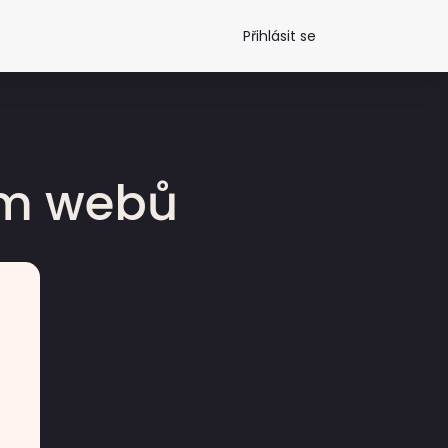
Přihlásit se
dm webů