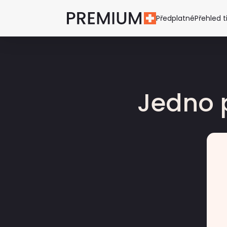
Předplatné
Přehled t
Jedno 