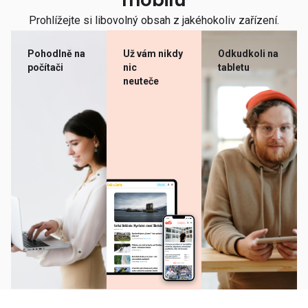
mobilu
Prohlížejte si libovolný obsah z jakéhokoliv zařízení.
Pohodlně na
Už vám nikdy
Odkudkoli na
počítači
nic
tabletu
neuteče