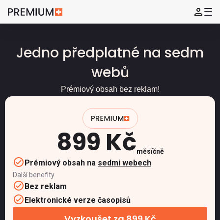
Jedno předplatné na sedm
webů
Prémiový obsah bez reklam!
899 Kč
měsíčně
Prémiový obsah na
sedmi webech
Další benefity
Bez reklam
Elektronické verze časopisů
Vyzkoušet za 899 Kč