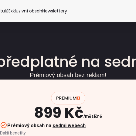
itulů
Exkluzivní obsah
Newslettery
předplatné na se
Prémiový obsah bez reklam!
899 Kč
měsíčně
Prémiový obsah na
sedmi webech
Další benefity