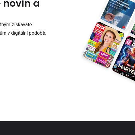
e novin a
atným získáváte
m v digitální podobě,