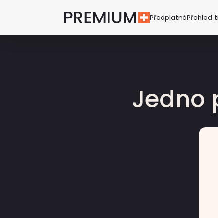
Předplatné
Přehled t
Jedno 