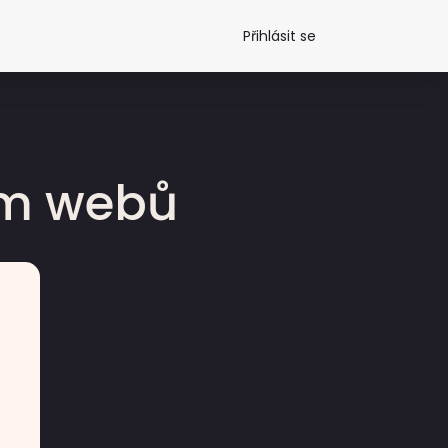
Přihlásit se
dm webů