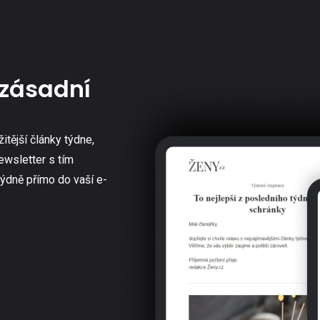
zásadní
žitější články týdne,
ewsletter s tím
týdně přímo do vaší e-