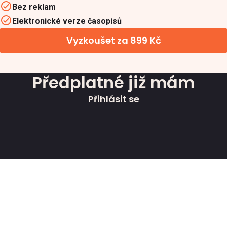
Bez reklam
Elektronické verze časopisů
Vyzkoušet za 899 Kč
Předplatné již mám
Přihlásit se