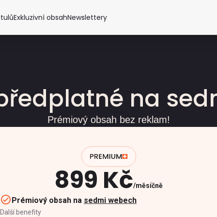
itulů
Exkluzivní obsah
Newslettery
předplatné na se
Prémiový obsah bez reklam!
899 Kč
měsíčně
Prémiový obsah na
sedmi webech
Další benefity