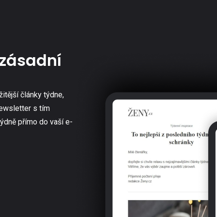
zásadní
žitější články týdne,
ewsletter s tím
týdně přímo do vaší e-