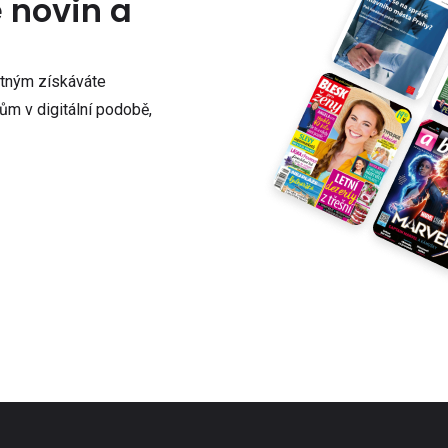
e novin a
atným získáváte
m v digitální podobě,