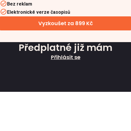
Bez reklam
Elektronické verze časopisů
Vyzkoušet za 899 Kč
Předplatné již mám
Přihlásit se