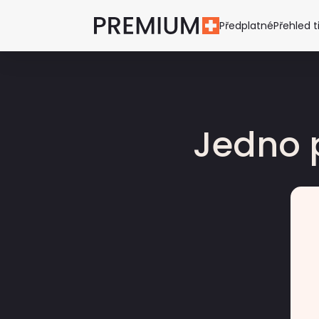
Předplatné
Přehled t
Jedno 