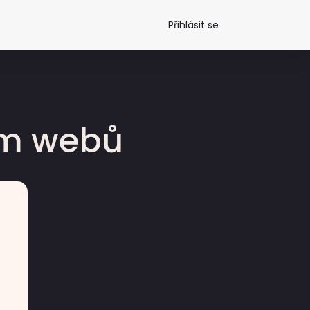
Přihlásit se
dm webů