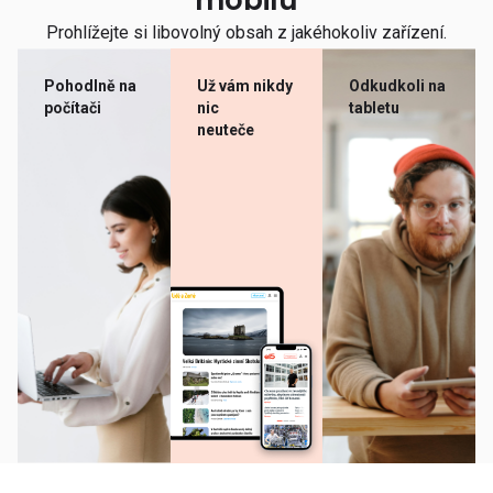
mobilu
Prohlížejte si libovolný obsah z jakéhokoliv zařízení.
Pohodlně na
Už vám nikdy
Odkudkoli na
počítači
nic
tabletu
neuteče