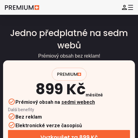
Jedno předplatné na sedm
webů
Prémiový obsah bez reklam!
899 Kč
měsíčně
Prémiový obsah na
sedmi webech
Další benefity
Bez reklam
Elektronické verze časopisů
Vyzkoušet za 899 Kč