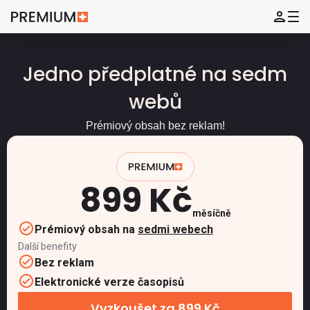
Jedno předplatné na sedm
webů
Prémiový obsah bez reklam!
899 Kč
měsíčně
Prémiový obsah na
sedmi webech
Další benefity
Bez reklam
Elektronické verze časopisů
Vyzkoušet za 899 Kč