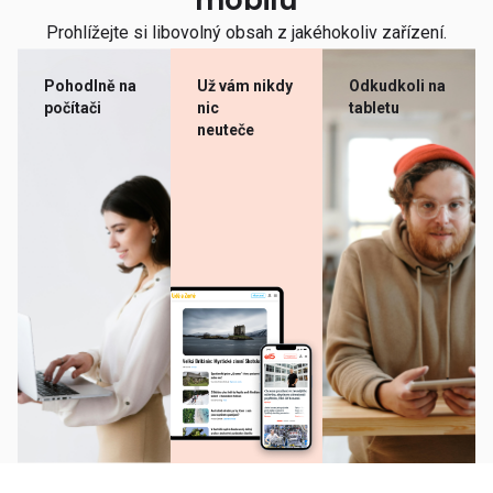
mobilu
Prohlížejte si libovolný obsah z jakéhokoliv zařízení.
Pohodlně na
Už vám nikdy
Odkudkoli na
počítači
nic
tabletu
neuteče