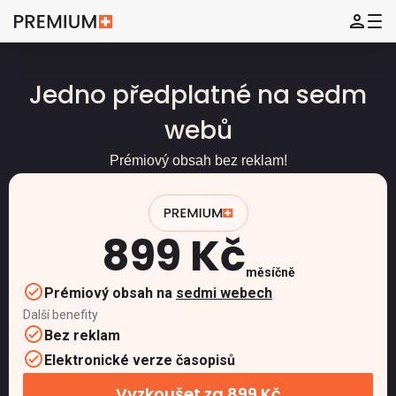
Jedno předplatné na sedm
webů
Prémiový obsah bez reklam!
899 Kč
měsíčně
Prémiový obsah na
sedmi webech
Další benefity
Bez reklam
Elektronické verze časopisů
Vyzkoušet za 899 Kč