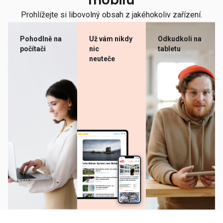
mobilu
Prohlížejte si libovolný obsah z jakéhokoliv zařízení.
Pohodlně na
Už vám nikdy
Odkudkoli na
počítači
nic
tabletu
neuteče