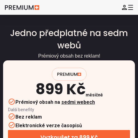
Jedno předplatné na sedm
webů
Prémiový obsah bez reklam!
899 Kč
měsíčně
Prémiový obsah na
sedmi webech
Další benefity
Bez reklam
Elektronické verze časopisů
Vyzkoušet za 899 Kč