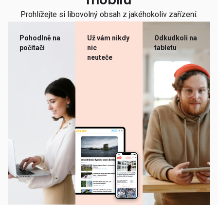
mobilu
Prohlížejte si libovolný obsah z jakéhokoliv zařízení.
Pohodlně na
Už vám nikdy
Odkudkoli na
počítači
nic
tabletu
neuteče