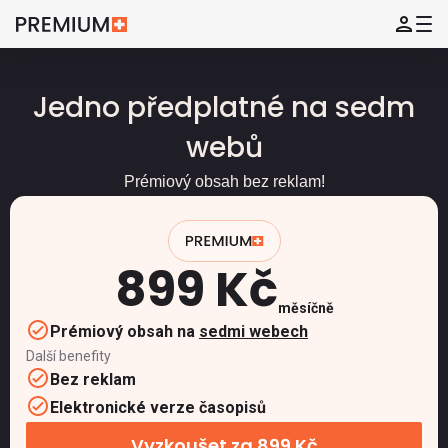
Jedno předplatné na sedm
webů
Prémiový obsah bez reklam!
899 Kč
měsíčně
Prémiový obsah na
sedmi webech
Další benefity
Bez reklam
Elektronické verze časopisů
Vyzkoušet za 899 Kč