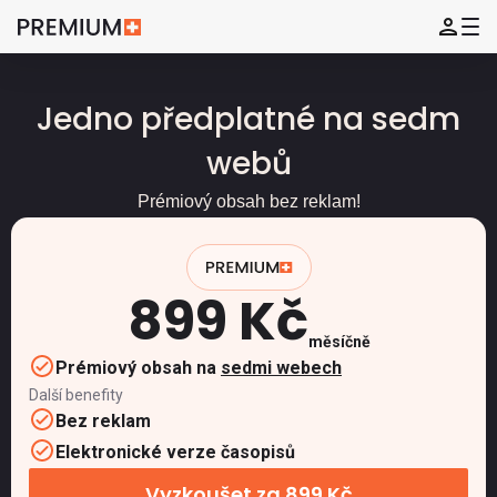
Jedno předplatné na sedm
webů
Prémiový obsah bez reklam!
899 Kč
měsíčně
Prémiový obsah na
sedmi webech
Další benefity
Bez reklam
Elektronické verze časopisů
Vyzkoušet za 899 Kč