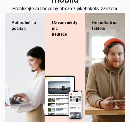
mobilu
Prohlížejte si libovolný obsah z jakéhokoliv zařízení.
Pohodlně na
Už vám nikdy
Odkudkoli na
počítači
nic
tabletu
neuteče