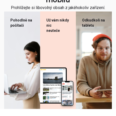
mobilu
Prohlížejte si libovolný obsah z jakéhokoliv zařízení.
Pohodlně na
Už vám nikdy
Odkudkoli na
počítači
nic
tabletu
neuteče