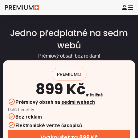
Jedno předplatné na sedm
webů
Prémiový obsah bez reklam!
899 Kč
měsíčně
Prémiový obsah na
sedmi webech
Další benefity
Bez reklam
Elektronické verze časopisů
Vyzkoušet za 899 Kč